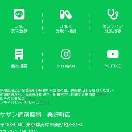
グ
グ
リ
リ
ッ
ッ
ド
ド
LINE
LINEで
オンライン
カ
カ
友達登録
受取・相談
服薬指導
ラ
ラ
ム
ム
ア
ア
イ
イ
グ
グ
テ
テ
リ
リ
ム
ム
ッ
ッ
リ
リ
ド
ド
ン
ン
会社概要
Instagram
YOUTUBE
カ
カ
ク
ク
ラ
ラ
ム
ム
ア
ア
イ
イ
テ
テ
保険薬局及び保険薬剤師療養担当規則の掲示書面は以下を参照ください。
※調剤管理料、服薬管理指導料、明細書発行に関する事項は
こちら
ム
ム
※その他事項は
こちら
リ
リ
プライバシーポリシーは
こちら
ン
ン
ク
ク
サザン調剤薬局 美好町店
〒183-0045 東京都府中市美好町3-31-4