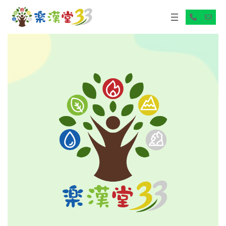
コ
ナ
ン
ビ
ア
ア
テ
ゲ
イ
イ
コ
コ
ン
ー
ン
ン
ツ
シ
リ
リ
へ
ョ
ン
ン
ス
ン
ク
ク
キ
に
ッ
移
プ
動